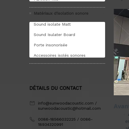
Matériaux d'isolation sonore
Sound isolate Matt
Sound Isulater Board
Porte insonorisée
Accessoires isolés sonores
DÉTAILS DU CONTACT
info@sunwoodacoustic.com /
sunwoodacoustic@hotmail.com
0086-18566032225 / 0086-
18934320991