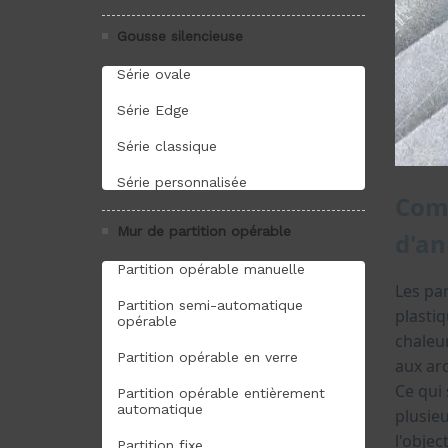
Gousse silencieuse
Série ovale
Série Edge
Série classique
Série personnalisée
Mur de partition opérable
Partition opérable manuelle
Partition semi-automatique
opérable
Partition opérable en verre
Partition opérable entièrement
automatique
Partition fixe