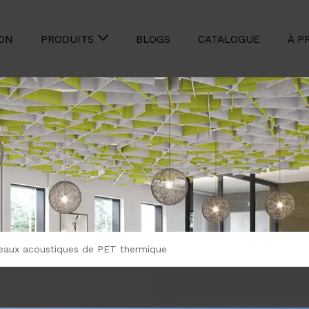
ON
BLOGS
CATALOGUE
À P
PRODUITS
eaux acoustiques de PET thermique