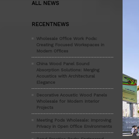
ALL NEWS
RECENTNEWS
Wholesale Office Work Pods:
Creating Focused Workspaces in
Modern Offices
China Wood Panel Sound
Absorption Solutions: Merging
Acoustics with Architectural
Elegance
Decorative Acoustic Wood Panels
Wholesale for Modern Interior
Projects
Meeting Pods Wholesale: Improving
Privacy in Open Office Environments