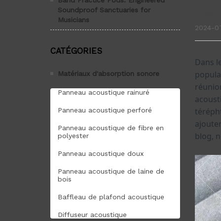
Band Practice Pods: Engineered
Soundproof Sanctuaries for
Les 
Musicians
2024-07
CATÉGORIES
Matériaux d'absorption sonore
Panneau acoustique rainuré
Panneau acoustique perforé
Panneau acoustique de fibre en
polyester
Panneau acoustique doux
Panneau acoustique de laine de
bois
Baffleau de plafond acoustique
Diffuseur acoustique